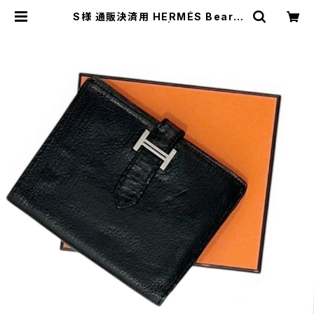
S様 通販決済用 HERMÉS Bearn
Compact wallet | ANDANTE A
NDANTE e-boutique