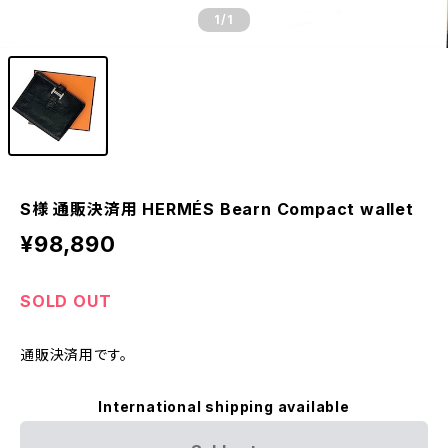
1
/1
S様 通販決済用 HERMÉS Bearn Compact wallet
¥98,890
SOLD OUT
通販決済用です。
International shipping available