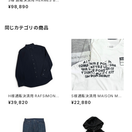
S様 通販決済用 HERMÉS Bea
rn Compact wallet
¥98,890
同じカテゴリの商品
H様通販決済用 RAFSIMONS
S様通販決済用 MAISON MAR
steched shirt
GIELA AIDStee
¥39,820
¥22,880